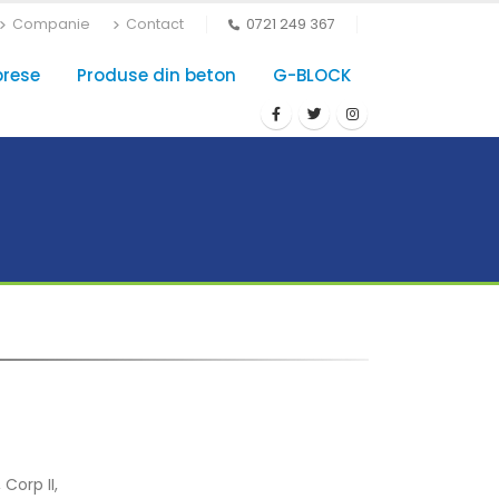
Companie
Contact
0721 249 367
prese
Produse din beton
G-BLOCK
 Corp II,