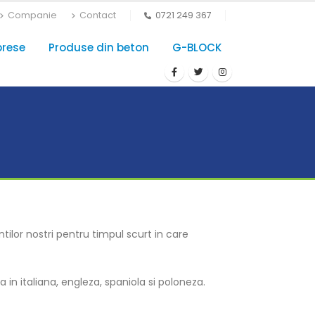
Companie
Contact
0721 249 367
prese
Produse din beton
G-BLOCK
ilor nostri pentru timpul scurt in care
in italiana, engleza, spaniola si poloneza.