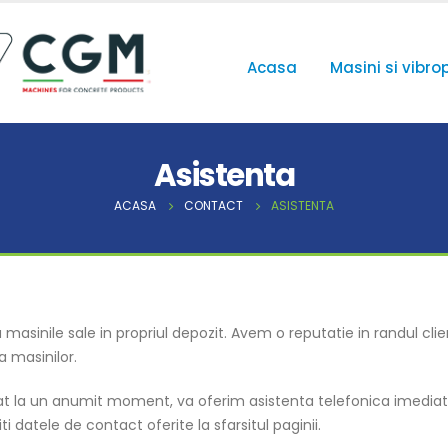
Acasa
Masini si vibro
Asistenta
ACASA
CONTACT
ASISTENTA
inile sale in propriul depozit. Avem o reputatie in randul client
a masinilor.
tat la un anumit moment, va oferim asistenta telefonica imediata 
i datele de contact oferite la sfarsitul paginii.