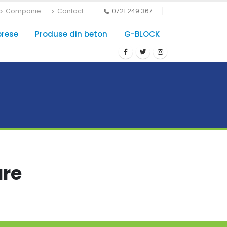
Companie
Contact
0721 249 367
prese
Produse din beton
G-BLOCK
are