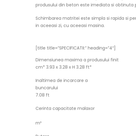
produsului din beton este imediata si obtinuta p
Schimbarea matritei este simpla si rapida si pe
in aceeasi zi, cu aceeasi masina.
[title title=”SPECIFICATII:” heading=”4″]
Dimensiunea maxima a produsului fi
cm* 3.93 x 3.28 x H 3.28 ft*
Inaltimea de incarcare a
buncarului 2
7.08 ft
Cerinta capacitate malaxor
0.
m³