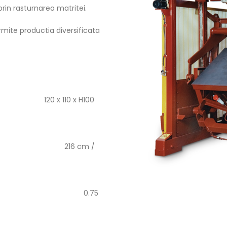
rin rasturnarea matritei.
rmite productia diversificata
nit 120 x 110 x H100
16 cm /
75