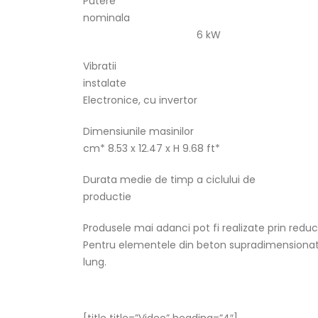
Putere
nomin
6 kW
Vibratii
insta
Electronice, cu invertor
Dimensiunile masinilor 26
cm* 8.53 x 12.47 x H 9.68 ft*
Durata medie de timp a ciclului de
productie 2/4
Produsele mai adanci pot fi realizate prin reduc
Pentru elementele din beton supradimensionate
lung.