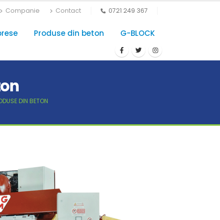
Companie
Contact
0721 249 367
prese
Produse din beton
G-BLOCK
ton
ODUSE DIN BETON