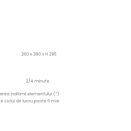
ala
late
0 x 380 x H 295
 minute
erea inaltimii elementului (*)
 ciclul de lucru poate fi mai