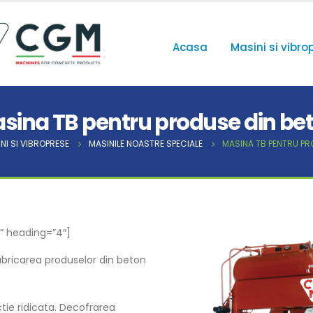
Acasa
Masini si vibro
sina TB pentru produse din be
NI SI VIBROPRESE
MASINILE NOASTRE SPECIALE
MASINA TB PENTRU PR
n” heading=”4″]
abricarea produselor din beton
ctie ridicata. Decofrarea