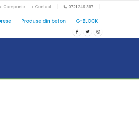
Companie
Contact
0721 249 367
prese
Produse din beton
G-BLOCK